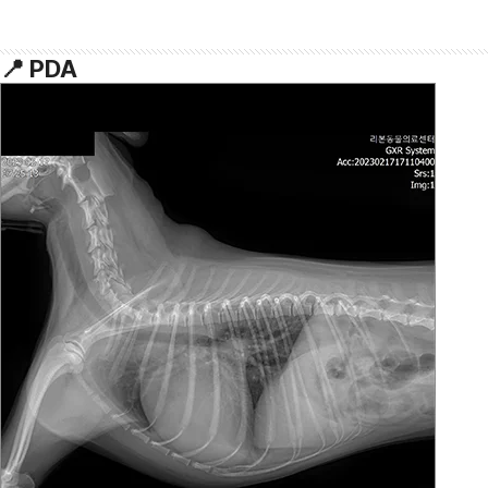
📍
PDA