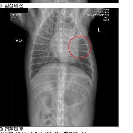
폐엽절제 전
폐엽절제 후