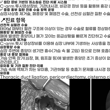
✅ 첨단 장비 기반의 최소침습 진단·치료 시스템
C-arm 투시영상장비, 기관내시경, 비강경 장비 등을 활용해 흉
✅ 중증 흉부 질환 전용 수술 항목 운영
심장사상충 제거술, 폐종양 및 폐염전 수술, 선천성 심혈관 질환 수
📍
진료 항목
선천적 심혈관 수술
태어날 때부터 혈관 구조에 이상이 있는 경우 수술로 혈류를 정상화하여
폐종양 및 폐염전 수술
폐에 발생한 종양이나 폐가 꼬이는 응급상황을 빠르게 진단하고 수
심장사상충 제거술
C-arm 투시 영상장비를 이용해 심장 내부에 기생하는 사상충을
심장종양 수술
심장 주변에 종양이 생기면 흉수(가슴 속 물 고임) 등으로 인해 호
흉강 내 종양 절제술
가슴 안쪽 장기(심장, 폐, 림프절 등)에 발생한 종양은 초기 증상
관리합니다.
유미흉 및 기관 질환 진단·치료
가슴 속에 액체가 차는 유미흉, 기관허탈 등 호흡기 문제를 내시경
일반외과
유미흉
Thoracic duct ligation, pericardiectomy, cisterna c
수술
사례